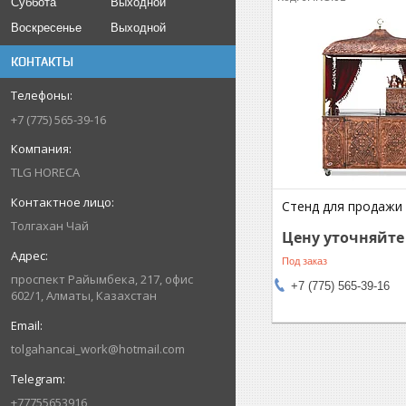
Суббота
Выходной
Воскресенье
Выходной
КОНТАКТЫ
+7 (775) 565-39-16
TLG HORECA
Стенд для продажи 
Толгахан Чай
Цену уточняйте
Под заказ
проспект Райымбека, 217, офис
+7 (775) 565-39-16
602/1, Алматы, Казахстан
tolgahancai_work@hotmail.com
+77755653916