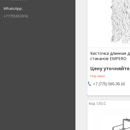
+77755653916
Кисточка длинная д
стаканов EMPERO
Цену уточняйте
Под заказ
+7 (775) 565-39-16
CELC