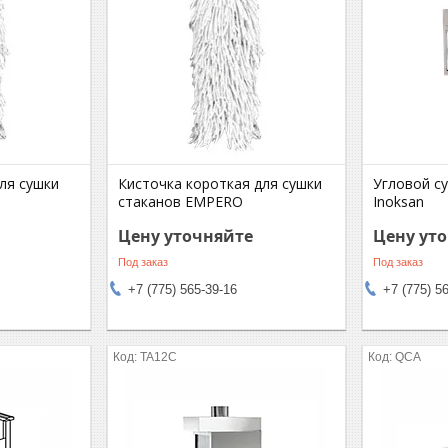
ля сушки
Кисточка короткая для сушки
Угловой с
стаканов EMPERO
Inoksan
Цену уточняйте
Цену ут
Под заказ
Под заказ
+7 (775) 565-39-16
+7 (775) 5
TA12C
QCA