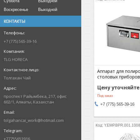
Суббота
Выходной
Воскресенье
Выходной
КОНТАКТЫ
+7 (775) 565-39-16
TLG HORECA
Аппарат для полир
столовых приборо
Толгахан Чай
Цену уточняйте
проспект Райымбека, 217, офис
Под заказ
602/1, Алматы, Казахстан
+7 (775) 565-39-16
tolgahancai_work@hotmail.com
Y.EMP.BPR.001.100
+77755653916