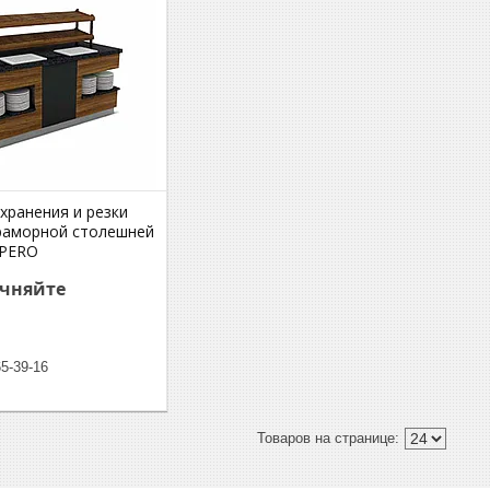
хранения и резки
раморной столешней
MPERO
очняйте
65-39-16