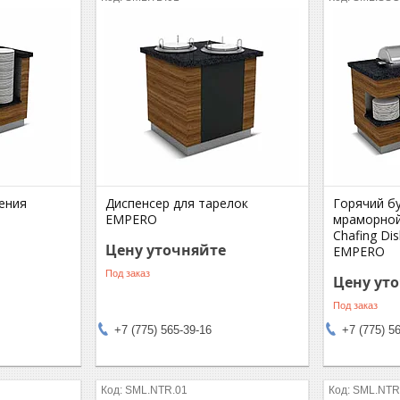
ения
Диспенсер для тарелок
Горячий б
EMPERO
мраморно
Chafing Di
Цену уточняйте
EMPERO
Под заказ
Цену ут
Под заказ
+7 (775) 565-39-16
+7 (775) 5
SML.NTR.01
SML.NTR