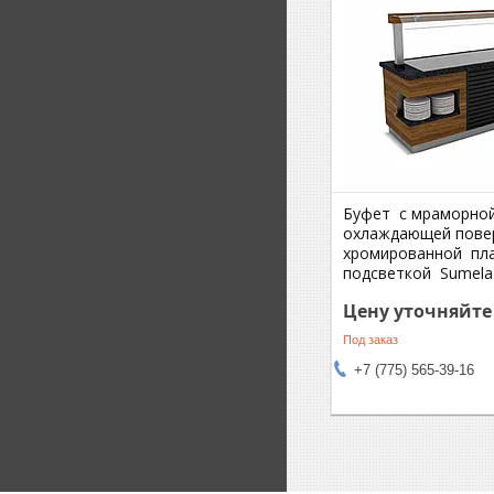
Буфет с мраморно
охлаждающей повер
хромированной пл
подсветкой Sumel
Цену уточняйте
Под заказ
+7 (775) 565-39-16