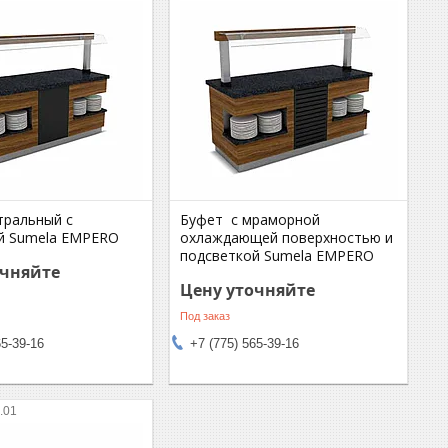
тральный c
Буфет с мраморной
й Sumela EMPERO
охлаждающей поверхностью и
подсветкой Sumela EMPERO
очняйте
Цену уточняйте
Под заказ
65-39-16
+7 (775) 565-39-16
.01