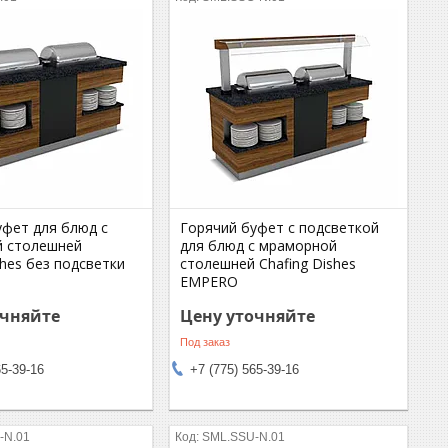
уфет для блюд с
Горячий буфет с подсветкой
й столешней
для блюд с мраморной
shes без подсветки
столешней Chafing Dishes
EMPERO
очняйте
Цену уточняйте
Под заказ
65-39-16
+7 (775) 565-39-16
-N.01
SML.SSU-N.01