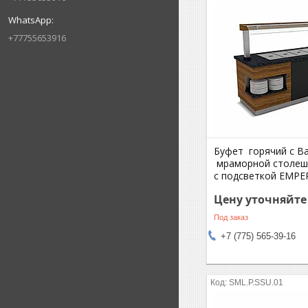
+77755653916
Буфет горячий с Ba
мраморной столеш
с подсветкой EMP
Цену уточняйте
Под заказ
+7 (775) 565-39-16
SML.P.SSU.01