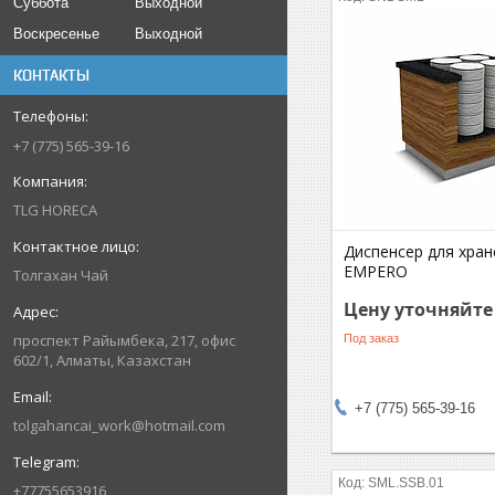
Суббота
Выходной
Воскресенье
Выходной
КОНТАКТЫ
+7 (775) 565-39-16
TLG HORECA
Диспенсер для хран
EMPERO
Толгахан Чай
Цену уточняйте
проспект Райымбека, 217, офис
Под заказ
602/1, Алматы, Казахстан
+7 (775) 565-39-16
tolgahancai_work@hotmail.com
SML.SSB.01
+77755653916