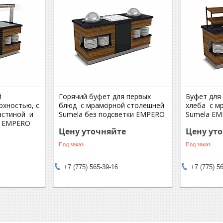
й
Горячий буфет для первых
Буфет для 
хностью, с
блюд с мраморной столешней
хлеба с м
астиной и
Sumela без подсветки EMPERO
Sumela E
a EMPERO
Цену уточняйте
Цену ут
Под заказ
Под заказ
+7 (775) 565-39-16
+7 (775) 5