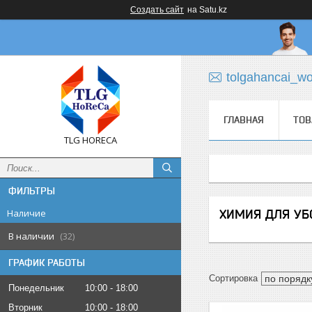
Создать сайт
на Satu.kz
tolgahancai_w
ГЛАВНАЯ
ТОВ
TLG HORECA
ФИЛЬТРЫ
Наличие
ХИМИЯ ДЛЯ УБ
В наличии
32
ГРАФИК РАБОТЫ
Понедельник
10:00
18:00
Вторник
10:00
18:00