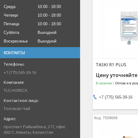
Среда
10:00
18:00
Четверг
10:00
18:00
Пятница
10:00
18:00
Суббота
Выходной
Воскресенье
Выходной
КОНТАКТЫ
TASKI R1 PLUS
+7 (775) 565-39-16
Цену уточняйте
В наличии
Оптом и в роз
TLG HORECA
+7 (775) 565-39-16
Толгахан Чай
7509666
проспект Райымбека, 217, офис
602/1, Алматы, Казахстан