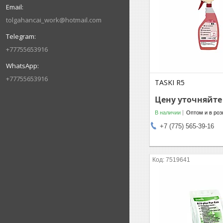
tolgahancai_work@hotmail.com
+77755653916
+77755653916
TASKI R5
Цену уточняйте
В наличии
Оптом и в роз
+7 (775) 565-39-16
7519641