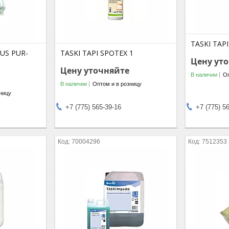
TASKI TAP
US PUR-
TASKI TAPI SPOTEX 1
Цену ут
Цену уточняйте
В наличии
Оп
В наличии
Оптом и в розницу
ницу
+7 (775) 565-39-16
+7 (775) 5
70004296
7512353