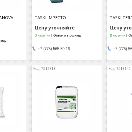
RANOVA
TASKI IMPECTO
TASKI TER
Цену уточняйте
Цену ут
В наличии
Оптом и в розницу
В наличии
Оп
ницу
+7 (775) 565-39-16
+7 (775) 5
7512718
7513141