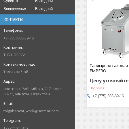
Суббота
Выходной
Воскресенье
Выходной
КОНТАКТЫ
+7 (775) 565-39-16
TLG HORECA
Тандырная газовая
EMPERO
Толгахан Чай
Цену уточняйте
проспект Райымбека, 217, офис
Под заказ
602/1, Алматы, Казахстан
+7 (775) 565-39-16
tolgahancai_work@hotmail.com
+77755653916