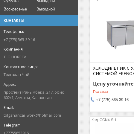
Суббота
Выходной
Воскресенье
Выходной
КОНТАКТЫ
+7 (775) 565-39-16
TLG HORECA
ХОЛОДИЛЬНИК C 
СИСТЕМОЙ FRENO
Толгахан Чай
Цену уточняйте
проспект Райымбека, 217, офис
Под заказ
602/1, Алматы, Казахстан
+7 (775) 565-39-16
tolgahancai_work@hotmail.com
CGN4-SH
+77755653916