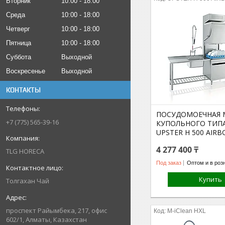
Вторник
10:00
18:00
Среда
10:00
18:00
Четверг
10:00
18:00
Пятница
10:00
18:00
Суббота
Выходной
Воскресенье
Выходной
КОНТАКТЫ
ПОСУДОМОЕЧНАЯ
+7 (775) 565-39-16
КУПОЛЬНОГО ТИПА
UPSTER H 500 AIRB
4 277 400 ₸
TLG HORECA
Под заказ
Оптом и в роз
Купить
Толгахан Чай
проспект Райымбека, 217, офис
M-iClean HXL
602/1, Алматы, Казахстан