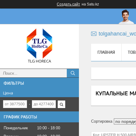
Создать сайт
на Satu.kz
tolgahancai_w
ГЛАВНАЯ
ТОВ
TLG HORECA
ФИЛЬТРЫ
Цена
КУПАЛЬНЫЕ М
ГРАФИК РАБОТЫ
Понедельник
10:00
18:00
UPSTER H 500 AIR