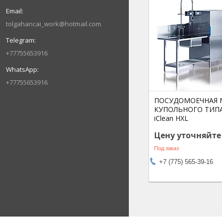
tolgahancai_work@hotmail.com
+77755653916
+77755653916
ПОСУДОМОЕЧНАЯ
КУПОЛЬНОГО ТИПА
iClean HXL
Цену уточняйте
Под заказ
+7 (775) 565-39-16