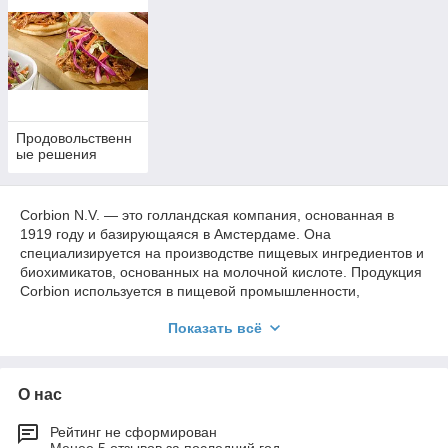
Centrale Suiker Maatschappij (CSM) и занималась
производством сахара.
Современная деятельность:
Corbion
известна как мировой лидер в производстве
молочной кислоты и её производных, а также
биополимеров Luminy® PLA, которые
применяются в упаковке, текстиле и
Продовольственн
медицинских материалах.
ые решения
Миссия:
развитие устойчивых технологий и
снижение углеродного следа через
Corbion N.V. — это голландская компания, основанная в
биобазированные решения.
1919 году и базирующаяся в Амстердаме. Она
специализируется на производстве пищевых ингредиентов и
биохимикатов, основанных на молочной кислоте. Продукция
Corbion используется в пищевой промышленности,
фармацевтике и химическом секторе. Компания также
Показать всё
активно развивает направление биопластиков, предлагая
устойчивые решения для упаковки и других отраслей.
История:
изначально компания называлась
О нас
Centrale Suiker Maatschappij (CSM) и занималась
производством сахара.
Рейтинг не сформирован
Современная деятельность:
Corbion