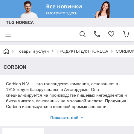
TLG HORECA
Товары и услуги
ПРОДУКТЫ ДЛЯ HORECA
CORBIO
CORBION
Corbion N.V. — это голландская компания, основанная в
1919 году и базирующаяся в Амстердаме. Она
специализируется на производстве пищевых ингредиентов и
биохимикатов, основанных на молочной кислоте. Продукция
Corbion используется в пищевой промышленности,
фармацевтике и химическом секторе. Компания также
Показать всё
активно развивает направление биопластиков, предлагая
устойчивые решения для упаковки и других отраслей.
История:
изначально компания называлась