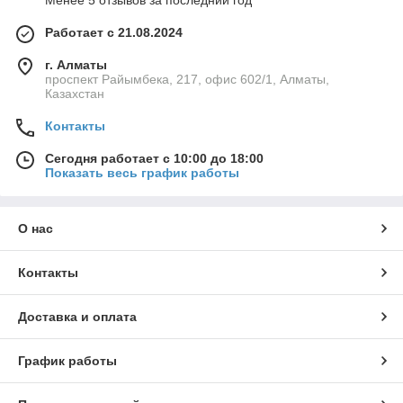
Менее 5 отзывов за последний год
известна как мировой лидер в производстве
молочной кислоты и её производных, а также
Работает с 21.08.2024
биополимеров Luminy® PLA, которые
применяются в упаковке, текстиле и
г. Алматы
медицинских материалах.
проспект Райымбека, 217, офис 602/1, Алматы,
Казахстан
Миссия:
развитие устойчивых технологий и
снижение углеродного следа через
Контакты
биобазированные решения.
Сегодня работает с 10:00 до 18:00
Показать весь график работы
О нас
Контакты
Доставка и оплата
График работы