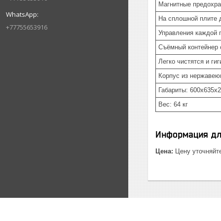
Магнитные предохра
На сплошной плите 
+77755653916
Управления каждой 
Съёмный контейнер 
Легко чистятся и ги
Корпус из нержавею
Габариты: 600x635x
Вес: 64 кг
Информация дл
Цена:
Цену уточняйт