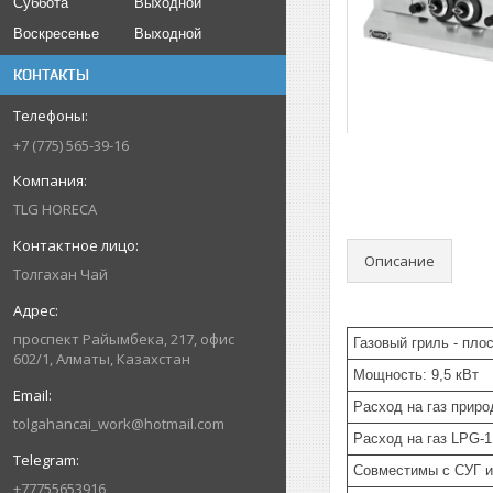
Суббота
Выходной
Воскресенье
Выходной
КОНТАКТЫ
+7 (775) 565-39-16
TLG HORECA
Описание
Толгахан Чай
проспект Райымбека, 217, офис
Газовый гриль - пло
602/1, Алматы, Казахстан
Мощность: 9,5 кВт
Расход на газ приро
tolgahancai_work@hotmail.com
Расход на газ LPG-1
Совместимы с СУГ и
+77755653916