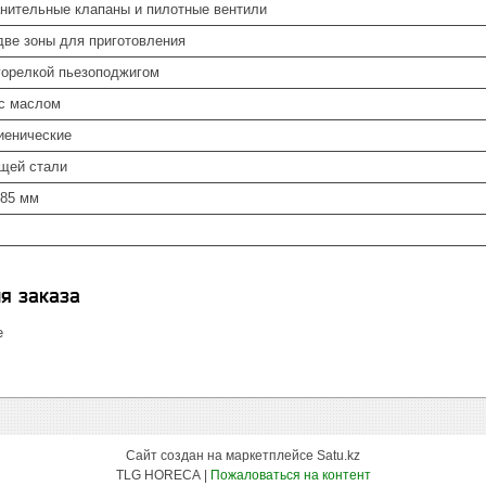
нительные клапаны и пилотные вентили
две зоны для приготовления
горелкой пьезоподжигом
с маслом
гиенические
щей стали
285 мм
я заказа
е
Сайт создан на маркетплейсе
Satu.kz
TLG HORECA |
Пожаловаться на контент