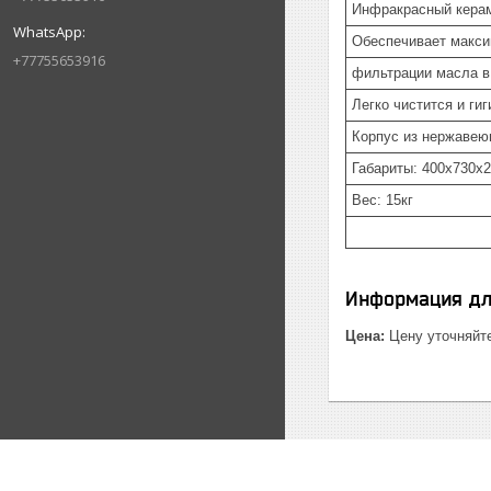
Инфракрасный керам
Обеспечивает макс
+77755653916
фильтрации масла в
Легко чистится и ги
Корпус из нержавею
Габариты: 400x730x
Вес: 15кг
Информация дл
Цена:
Цену уточняйт