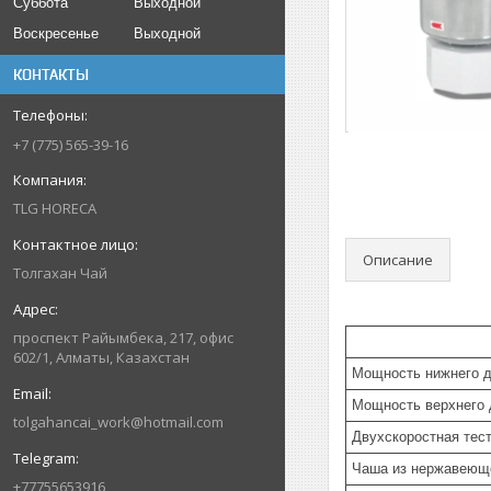
Суббота
Выходной
Воскресенье
Выходной
КОНТАКТЫ
+7 (775) 565-39-16
TLG HORECA
Описание
Толгахан Чай
проспект Райымбека, 217, офис
602/1, Алматы, Казахстан
Мощность нижнего дв
Мощность верхнего д
tolgahancai_work@hotmail.com
Двухскоростная тес
Чаша из нержавеюще
+77755653916