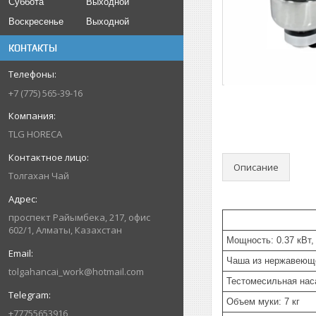
Суббота
Выходной
Воскресенье
Выходной
КОНТАКТЫ
+7 (775) 565-39-16
TLG HORECA
Описание
Толгахан Чай
проспект Райымбека, 217, офис
602/1, Алматы, Казахстан
Мощность: 0.37 кВт,
Чаша из нержавеюще
tolgahancai_work@hotmail.com
Тестомесильная нас
Объем муки: 7 кг
+77755653916