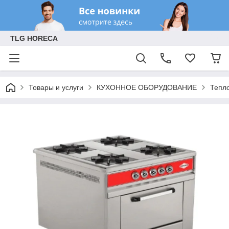
TLG HORECA
Товары и услуги
КУХОННОЕ ОБОРУДОВАНИЕ
Тепл