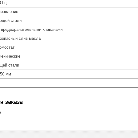
0 Гц
правление
ющей стали
и предохранительными клапанами
зопасный слив масла
рмостат
гиенические
щей стали
850 мм
я заказа
е