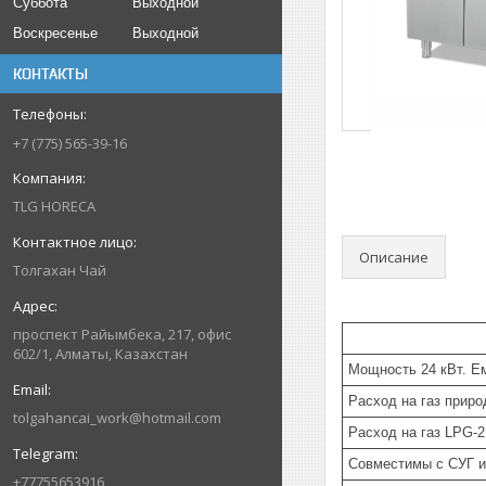
Суббота
Выходной
Воскресенье
Выходной
КОНТАКТЫ
+7 (775) 565-39-16
TLG HORECA
Описание
Толгахан Чай
проспект Райымбека, 217, офис
602/1, Алматы, Казахстан
Мощность 24 кВт. Ем
Расход на газ приро
tolgahancai_work@hotmail.com
Расход на газ LPG-2
Совместимы с СУГ и
+77755653916