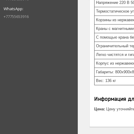
Напряжение 220 В 5
Термостатическое у
+77755653916
Корзины из нержаве
Краны с магнитным
С помощью крана бе
Ограничительный те
Легко чистятся и ги
Корпус из нержавею
Габариты: 800x900x
Вес: 136 кг
Информация дл
Цена:
Цену уточняйт