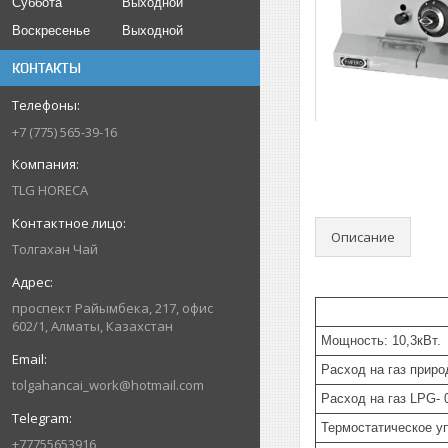
Суббота
Выходной
Воскресенье
Выходной
КОНТАКТЫ
+7 (775) 565-39-16
TLG HORECA
Описание
Толгахан Чай
проспект Райымбека, 217, офис
602/1, Алматы, Казахстан
Мощность: 10,3кВт.
Расход на газ приро
tolgahancai_work@hotmail.com
Расход на газ LPG- 0
Термостатическое у
+77755653916