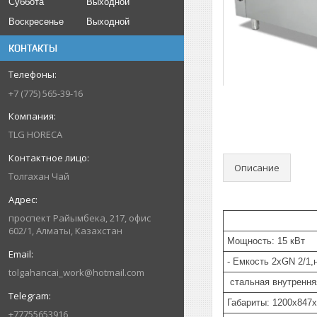
Суббота
Выходной
Воскресенье
Выходной
КОНТАКТЫ
+7 (775) 565-39-16
TLG HORECA
Описание
Толгахан Чай
проспект Райымбека, 217, офис
602/1, Алматы, Казахстан
Мощность: 15 кВт
- Емкость 2xGN 2/1
tolgahancai_work@hotmail.com
стальная внутрення
Габариты: 1200x847
+77755653916