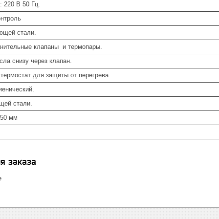
 220 В 50 Гц.
онтроль
ющей стали.
нительные клапаны и термопары.
ла снизу через клапан.
термостат для защиты от перегрева.
гиенический.
щей стали.
850 мм
я заказа
е