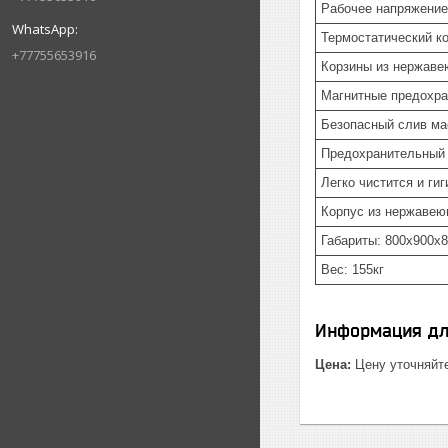
Рабочее напряжение:
Термостатический к
+77755653916
Корзины из нержаве
Магнитные предохра
Безопасный слив мас
Предохранительный 
Легко чистится и ги
Корпус из нержавею
Габариты: 800x900x
Вес: 155кг
Информация дл
Цена:
Цену уточняйт