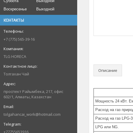
Суббота
Выходной
Воскресенье
Выходной
КОНТАКТЫ
+7 (775) 565-39-16
TLG HORECA
Описание
Толгахан Чай
проспект Райымбека, 217, офис
602/1, Алматы, Казахстан
Мощность 24 кВт. Е
Расход на газ приро
tolgahancai_work@hotmail.com
Расход на газ LPG-3
LPG или NG.
+77755653916