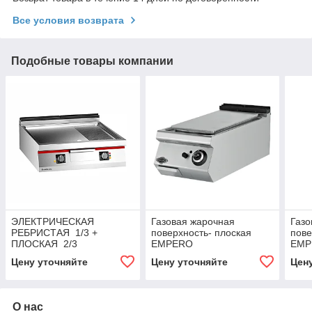
Все условия возврата
Подобные товары компании
ЭЛЕКТРИЧЕСКАЯ
Газовая жарочная
Газо
РЕБРИСТАЯ 1/3 +
поверхность- плоская
пове
ПЛОСКАЯ 2/3
EMPERO
EMP
ЖАРОЧНАЯ
Цену уточняйте
Цену уточняйте
Цен
ПОВЕРХНОСТЬ,
СИСТЕМА COOKING-PRO
Angelopo
О нас