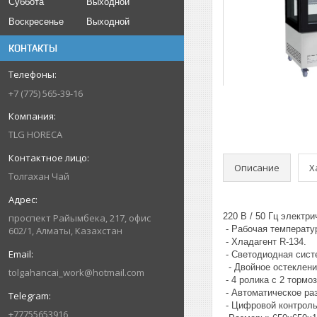
Суббота
Выходной
Воскресенье
Выходной
КОНТАКТЫ
+7 (775) 565-39-16
TLG HORECA
Описание
Х
Толгахан Чай
220 В / 50 Гц электри
проспект Райымбека, 217, офис
- Рабочая температура
602/1, Алматы, Казахстан
- Хладагент R-134.
- Светодиодная сист
- Двойное остеклени
tolgahancai_work@hotmail.com
- 4 ролика с 2 тормо
- Автоматическое ра
- Цифровой контроль
+77755653916