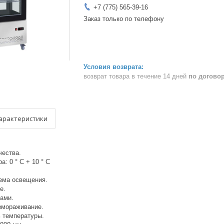
+7 (775) 565-39-16
Заказ только по телефону
возврат товара в течение 14 дней
по догово
арактеристики
чества.
: 0 ° C + 10 ° C
ема освещения.
е.
зами.
змораживание.
 температуры.