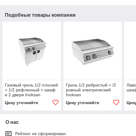
Подобные товары компании
Газовый гриль 1/2 плоский
Гриль 1/2 ребристый + /2
Лаво
+ 1/2 рефленный + шкаф
ровный электрический
шкаф
и 2 двери Inoksan
Inoksan
Цену уточняйте
Цену уточняйте
Цен
О нас
Рейтинг не сформирован