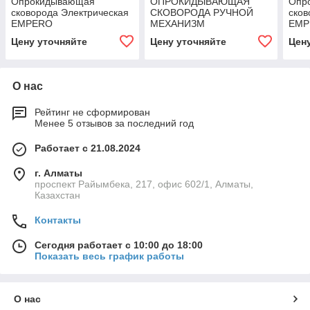
Опрокидывающая
ОПРОКИДЫВАЮЩАЯ
Опр
сковорода Электрическая
СКОВОРОДА РУЧНОЙ
сков
EMPERO
МЕХАНИЗМ
EMP
ЭЛЕКТРИЧЕСКАЯ 132 Л
Цену уточняйте
Цену уточняйте
Цен
ANGELOPO
О нас
Рейтинг не сформирован
Менее 5 отзывов за последний год
Работает с 21.08.2024
г. Алматы
проспект Райымбека, 217, офис 602/1, Алматы,
Казахстан
Контакты
Сегодня работает с 10:00 до 18:00
Показать весь график работы
О нас