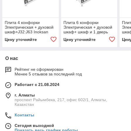
Плита 4 конфорки
Плита 6 конфорки
Плит
Электрическая + духовой
Электрическая + духовой
Элек
шкаф+J32:J63 Inoksan
шкаф+ шкаф и 1 дверь
шкаф
Inoksan
Цену уточняйте
Цену уточняйте
Цен
О нас
Рейтинг не сформирован
Менее 5 отзывов за последний год
Работает с 21.08.2024
г. Алматы
проспект Райымбека, 217, офис 602/1, Алматы,
Казахстан
Контакты
Сегодня выходной
Показать весь график работы