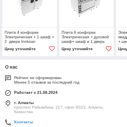
Плита 4 конфорки
Плита 6 конфорки
Элек
Электрическая + 1 шкаф +
Электрическая + духовой
ква
2 двери Inoksan
шкаф+ шкаф и 1 дверь
+ шк
Inoksan
Цену уточняйте
Цену уточняйте
Цен
О нас
Рейтинг не сформирован
Менее 5 отзывов за последний год
Работает с 21.08.2024
г. Алматы
проспект Райымбека, 217, офис 602/1, Алматы,
Казахстан
Контакты