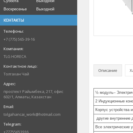
Суббота
Выходной
Воскресенье
Выходной
КОНТАКТЫ
+7 (775) 565-39-16
TLG HORECA
Описание
Х
Толгахан Чай
проспект Райымбека, 217, офис
½ модуль– Электри
602/1, Алматы, Казахстан
2 Индукционные кон
Корпус устройства и
tolgahancai_work@hotmail.com
другие внутренние 
Все электрические 
+77755653916