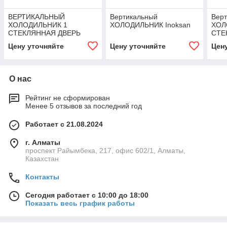
ВЕРТИКАЛЬНЫЙ
Вертикальный
Вер
ХОЛОДИЛЬНИК 1
ХОЛОДИЛЬНИК Inoksan
ХОЛ
СТЕКЛЯННАЯ ДВЕРЬ
СТЕ
PROFESSIONAL LINE -30
PRO
Цену уточняйте
Цену уточняйте
Цен
FRENOX
FRE
О нас
Рейтинг не сформирован
Менее 5 отзывов за последний год
Работает с 21.08.2024
г. Алматы
проспект Райымбека, 217, офис 602/1, Алматы,
Казахстан
Контакты
Сегодня работает с 10:00 до 18:00
Показать весь график работы