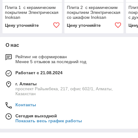
Плита 1 с керамическим
Плита 2 с керамическим
Плит
покрытием Электрическая
покрытием Электрическая
покр
Inoksan
со шкафом Inoksan
с д
Inok
Цену уточняйте
Цену уточняйте
Цен
О нас
Рейтинг не сформирован
Менее 5 отзывов за последний год
Работает с 21.08.2024
г. Алматы
проспект Райымбека, 217, офис 602/1, Алматы,
Казахстан
Контакты
Сегодня выходной
Показать весь график работы