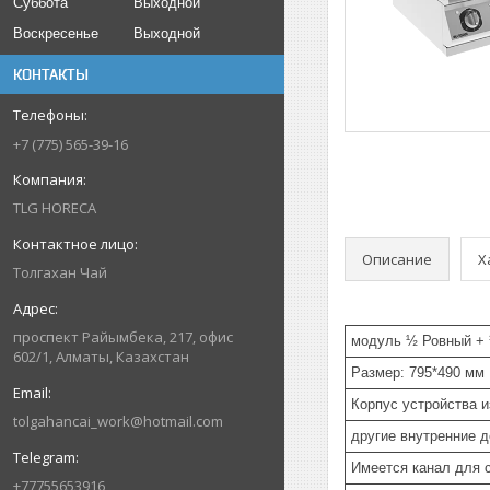
Суббота
Выходной
Воскресенье
Выходной
КОНТАКТЫ
+7 (775) 565-39-16
TLG HORECA
Описание
Х
Толгахан Чай
проспект Райымбека, 217, офис
модуль ½ Ровный +
602/1, Алматы, Казахстан
Размер: 795*490 мм
Корпус устройства и
tolgahancai_work@hotmail.com
другие внутренние 
Имеется канал для с
+77755653916