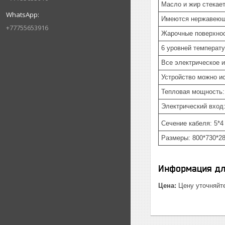
Масло и жир стекает
Имеются нержавеющи
+77755653916
Жарочные поверхнос
6 уровней температ
Все электрическое 
Устройство можно ис
Тепловая мощность:
Электрический вход:
Сечение кабеля: 5*4
Размеры: 800*730*2
Информация дл
Цена:
Цену уточняйт