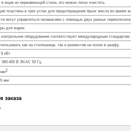
 в ящик из нержавеющей стали, его можно легко очистить.
е пластины в трех углах для предотвращения брызг масла во время ж
ти могут управляться независимо с помощью двух разных переключате
уры для жарки.
и контрольное оборудование соответствуют международным стандартам.
пользовать как на столешнице, так и разместив на полке в шкафу.
 9 кВт
 380-400 В 3N AC 50 Гц
2
 мм
85 мм
я заказа
е