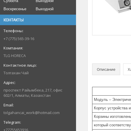
Суббота
Выходной
Воскресенье
Выходной
КОНТАКТЫ
+7 (775) 565-39-16
TLG HORECA
Описание
Х
Толгахан Чай
проспект Райымбека, 217, офис
602/1, Алматы, Казахстан
Модуль – Электриче
Корпус устройства и
tolgahancai_work@hotmail.com
Корзины изготовлен
который соответству
+77755653916