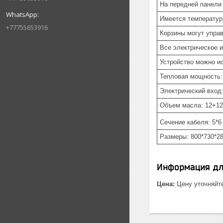
На передней панели
Имеется температур
+77755653916
Корзины могут упра
Все электрическое 
Устройство можно ис
Тепловая мощность:
Электрический вход:
Объем масла: 12+12
Сечение кабеля: 5*6
Размеры: 800*730*2
Информация дл
Цена:
Цену уточняйт