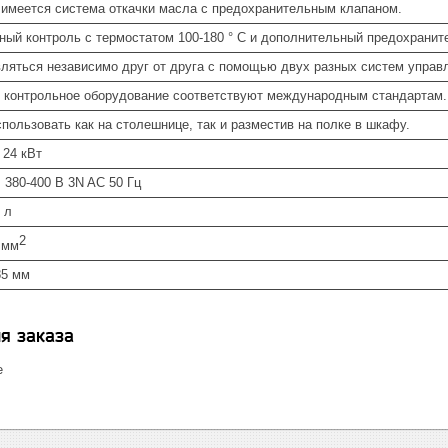
 имеется система откачки масла с предохранительным клапаном.
ный контроль с термостатом 100-180 ° C и дополнительный предохранит
вляться независимо друг от друга с помощью двух разных систем управ
и контрольное оборудование соответствуют международным стандартам.
пользовать как на столешнице, так и разместив на полке в шкафу.
 24 кВт
 380-400 В 3N AC 50 Гц
 л
2
 мм
85 мм
я заказа
е