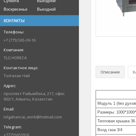
Суббота
Выходной
Воскресенье
Выходной
КОНТАКТЫ
+7 (775) 565-39-16
TLG HORECA
Описание
Х
Толгахан Чай
проспект Райымбека, 217, офис
602/1, Алматы, Казахстан
Модуль 1 (без духо
Размеры: 1000*1000
tolgahancai_work@hotmail.com
Тепловая крышка 3
Вход газа 3/4
+77755653916