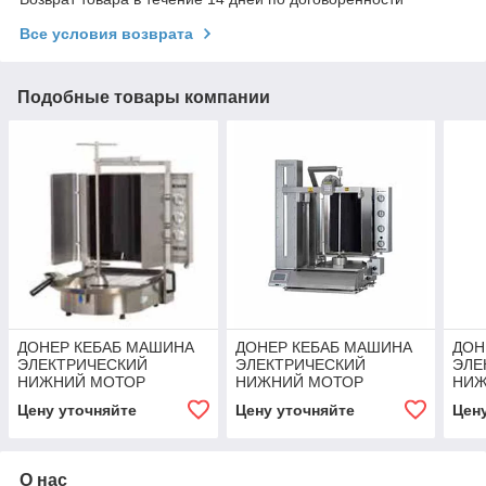
Все условия возврата
Подобные товары компании
ДОНЕР КЕБАБ МАШИНА
ДОНЕР КЕБАБ МАШИНА
ДОН
ЭЛЕКТРИЧЕСКИЙ
ЭЛЕКТРИЧЕСКИЙ
ЭЛЕ
НИЖНИЙ МОТОР
НИЖНИЙ МОТОР
НИЖ
СТЕКЛО 9 ГОРЕЛОК
СТЕКЛО 12 ГОРЕЛОК
СТЕ
Цену уточняйте
Цену уточняйте
Цен
Inoksan
Inok
О нас