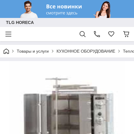
TLG HORECA
Товары и услуги
КУХОННОЕ ОБОРУДОВАНИЕ
Тепл