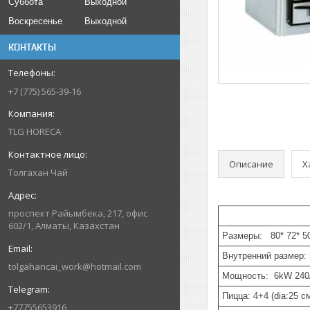
Суббота
Выходной
Воскресенье
Выходной
КОНТАКТЫ
+7 (775) 565-39-16
TLG HORECA
Описание
Х
Толгахан Чай
проспект Райымбека, 217, офис
602/1, Алматы, Казахстан
Размеры: 80* 72* 5
Внутренний размер:
tolgahancai_work@hotmail.com
Мощность: 6kW 240/
Пицца: 4+4 (dia:25 c
+77755653916