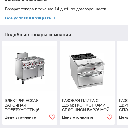
Возврат товара в течение 14 дней по договоренности
Все условия возврата
Подобные товары компании
ЭЛЕКТРИЧЕСКАЯ
ГАЗОВАЯ ПЛИТА С
ГАЗ
ВАРОЧНАЯ
ДВУМЯ КОНФОРКАМИ,
ДВУ
ПОВЕРХНОСТЬ (6
СПЛОШНОЙ ВАРОЧНОЙ
СПО
КРУГЛЫХ КОНФОРОК) НА
ПОВЕРХНОСТЬЮ НА
ПОВ
Цену уточняйте
Цену уточняйте
Цен
ЭЛЕКТРИЧЕСКОЙ
ГАЗОВОЙ ПЕЧИ
ЭЛЕ
КОНВЕКЦИОННОЙ ПЕЧИ
ANGELOPO
ANG