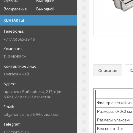
Суббота
Выходной
Воскресенье
Выходной
КОНТАКТЫ
+7 (775) 565-39-16
TLG HORECA
Описание
Х
Толгахан Чай
проспект Райымбека, 217, офис
602/1, Алматы, Казахстан
Фильтр с сеткой из
Размеры: 0x0x0 см
tolgahancai_work@hotmail.com
Размеры упаковки:
Вес нетто: 1 кг
+77755653916