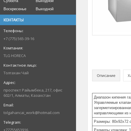
Суббота
Выходной
Воскресенье
Выходной
КОНТАКТЫ
+7 (775) 565-39-16
TLG HORECA
Толгахан Чай
Описание
Х
проспект Райымбека, 217, офис
602/1, Алматы, Казахстан
Диапазон кипения га
Управляемые клапан
загерметизированна
tolgahancai_work@hotmail.com
направляющими из н
Размеры: 80x92x72 
+77755653916
Размеры упаковки: 