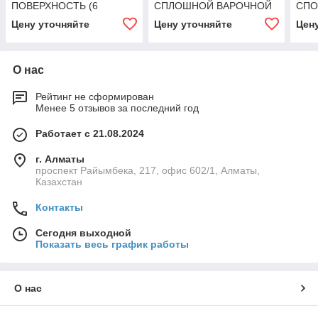
ПОВЕРХНОСТЬ (6
СПЛОШНОЙ ВАРОЧНОЙ
СПО
КРУГЛЫХ КОНФОРОК) НА
ПОВЕРХНОСТЬЮ НА
ПОВ
Цену уточняйте
Цену уточняйте
Цен
ЭЛЕКТРИЧЕСКОЙ
ГАЗОВОЙ ПЕЧИ
ЭЛЕ
КОНВЕКЦИОННОЙ ПЕЧИ
ANGELOPO
ANG
СО ШКАФОМ Angelopo
О нас
Рейтинг не сформирован
Менее 5 отзывов за последний год
Работает с 21.08.2024
г. Алматы
проспект Райымбека, 217, офис 602/1, Алматы,
Казахстан
Контакты
Сегодня выходной
Показать весь график работы
О нас