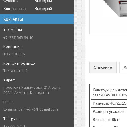
Суббота
Выходной
Воскресенье
Выходной
КОНТАКТЫ
+7 (775) 565-39-16
TLG HORECA
Описание
Х
Толгахан Чай
проспект Райымбека, 217, офис
Конструкция изгото
602/1, Алматы, Казахстан
стали Fe510D. Наг
Размеры: 40x92x25
tolgahancai_work@hotmail.com
Размеры упаковки:
Вес нетто: 65 кг
+77755653916