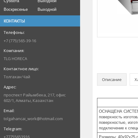
Суббота
Выходной
Воскресенье
Выходной
КОНТАКТЫ
+7 (775) 565-39-16
TLG HORECA
Толгахан Чай
Описание
Х
проспект Райымбека, 217, офис
602/1, Алматы, Казахстан
ОСНАЩЕНА СИСТЕМОЙ
поверхность изгото
tolgahancai_work@hotmail.com
поверхностью, изго
подключение к спец
+77755653916
Размеры: 40x92x25 