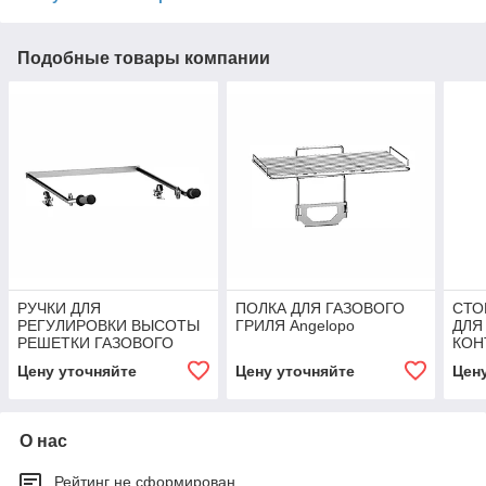
Подобные товары компании
РУЧКИ ДЛЯ
ПОЛКА ДЛЯ ГАЗОВОГО
СТО
РЕГУЛИРОВКИ ВЫСОТЫ
ГРИЛЯ Angelopo
ДЛЯ
РЕШЕТКИ ГАЗОВОГО
КОН
ГРИЛЯ (80 CM.) Angelopo
ANG
Цену уточняйте
Цену уточняйте
Цен
О нас
Рейтинг не сформирован