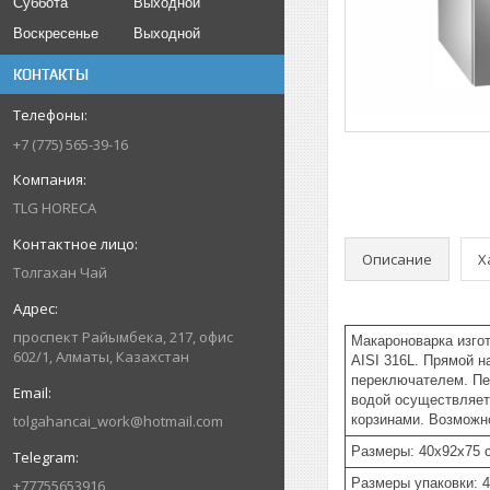
Суббота
Выходной
Воскресенье
Выходной
КОНТАКТЫ
+7 (775) 565-39-16
TLG HORECA
Описание
Х
Толгахан Чай
проспект Райымбека, 217, офис
Макароноварка изго
602/1, Алматы, Казахстан
AISI 316L. Прямой 
переключателем. Пе
водой осуществляет
tolgahancai_work@hotmail.com
корзинами. Возможн
Размеры: 40x92x75 
Размеры упаковки: 
+77755653916