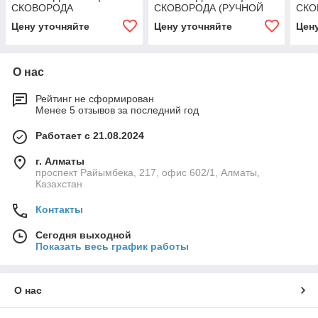
СКОВОРОДА
СКОВОРОДА (РУЧНОЙ
СКО
(АВТОМАТИЧЕСКОЕ
МЕХАНИЗМ) Angelopo
МЕХ
Цену уточняйте
Цену уточняйте
Цен
ОПРОКИДЫВАНИЕ) 132
Л ANGELOPO
О нас
Рейтинг не сформирован
Менее 5 отзывов за последний год
Работает с 21.08.2024
г. Алматы
проспект Райымбека, 217, офис 602/1, Алматы,
Казахстан
Контакты
Сегодня выходной
Показать весь график работы
О нас