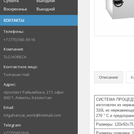
Суббота
Выходной
Воскресенье
Выходной
КОНТАКТЫ
+7 (775) 565-39-16
TLG HORECA
Толгахан Чай
Описание
Х
проспект Райымбека, 217, офис
602/1, Алматы, Казахстан
СИСТЕМА ПРОЦЕДУРЫ
изготовлен из нержа
316L из нержавеюще
tolgahancai_work@hotmail.com
270 ° C и предохран
Размеры: 120x92x75
+77755653916
Размеры упаковки: 