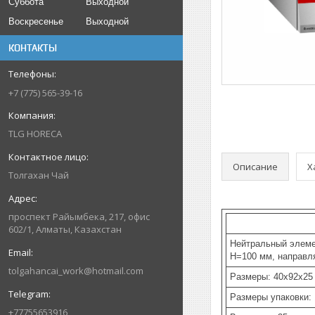
Суббота
Выходной
Воскресенье
Выходной
КОНТАКТЫ
+7 (775) 565-39-16
TLG HORECA
Описание
Х
Толгахан Чай
проспект Райымбека, 217, офис
602/1, Алматы, Казахстан
Нейтральный элеме
H=100 мм, направл
tolgahancai_work@hotmail.com
Размеры: 40x92x25
Размеры упаковки:
+77755653916