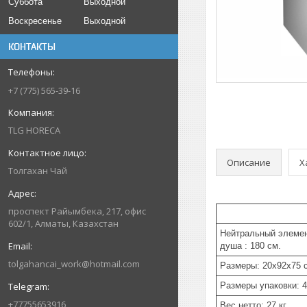
Суббота
Выходной
Воскресенье
Выходной
КОНТАКТЫ
+7 (775) 565-39-16
TLG HORECA
Описание
Х
Толгахан Чай
проспект Райымбека, 217, офис
602/1, Алматы, Казахстан
Нейтральный элемен
душа : 180 см.
tolgahancai_work@hotmail.com
Размеры: 20x92x75 
Размеры упаковки: 
+77755653916
Вес нетто: 27 кг