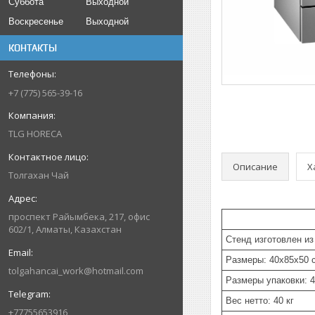
Суббота
Выходной
Воскресенье
Выходной
КОНТАКТЫ
+7 (775) 565-39-16
TLG HORECA
Описание
Х
Толгахан Чай
проспект Райымбека, 217, офис
602/1, Алматы, Казахстан
Стенд изготовлен и
Размеры: 40x85x50 
tolgahancai_work@hotmail.com
Размеры упаковки: 
Вес нетто: 40 кг
+77755653916