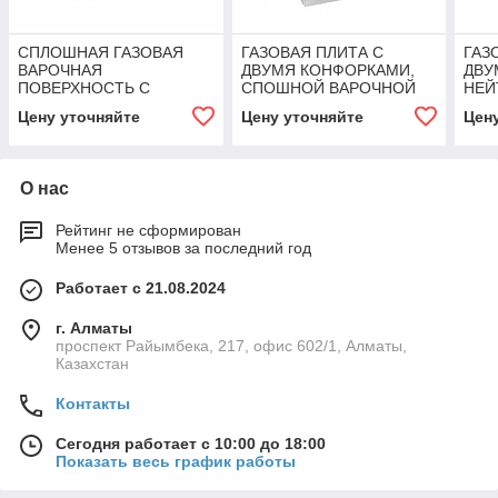
СПЛОШНАЯ ГАЗОВАЯ
ГАЗОВАЯ ПЛИТА С
ГАЗ
ВАРОЧНАЯ
ДВУМЯ КОНФОРКАМИ,
ДВУ
ПОВЕРХНОСТЬ С
СПОШНОЙ ВАРОЧНОЙ
НЕЙ
ГАЗОВОЙ ПЕЧЬЮ
ПОВЕРХНОСТЬЮ НА
ЭЛЕ
Цену уточняйте
Цену уточняйте
Цен
Angelopo
ЭЛЕКТРИЧЕСКОЙ ПЕЧИ
ПЕЧ
ANGELOPO
О нас
Рейтинг не сформирован
Менее 5 отзывов за последний год
Работает с 21.08.2024
г. Алматы
проспект Райымбека, 217, офис 602/1, Алматы,
Казахстан
Контакты
Сегодня работает с 10:00 до 18:00
Показать весь график работы