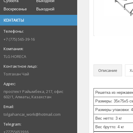
Суббота
Выходной
Воскресенье
Выходной
КОНТАКТЫ
+7 (775) 565-39-16
TLG HORECA
Описание
Х
Толгахан Чай
проспект Райымбека, 217, офис
Решетка из нержавею
602/1, Алматы, Казахстан
Размеры: 35x75x5 с
Размеры упаковки: 
tolgahancai_work@hotmail.com
Вес нетто: 3 кг
Вес брутто: 4 кг
+77755653916