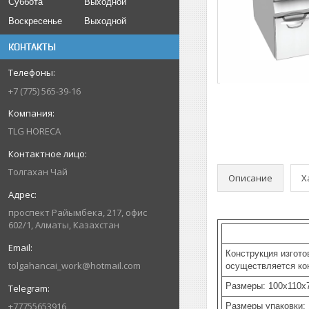
Суббота
Выходной
Воскресенье
Выходной
КОНТАКТЫ
+7 (775) 565-39-16
TLG HORECA
Толгахан Чай
Описание
Х
проспект Райымбека, 217, офис
602/1, Алматы, Казахстан
Конструкция изгото
tolgahancai_work@hotmail.com
осуществляется ко
Размеры: 100x110x
+77755653916
Размеры упаковки: