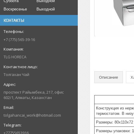
Суббота
Выходной
Воскресенье
Выходной
КОНТАКТЫ
+7 (775) 565-39-16
TLG HORECA
Толгахан Чай
Описание
Х
проспект Райымбека, 217, офис
602/1, Алматы, Казахстан
Конструкция из нерж
термостатом. В низ
tolgahancai_work@hotmail.com
Размеры: 80x110x72
Размеры упаковки: 
+77755653916