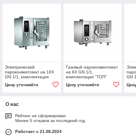
Электрический
Газовый пароконвектомат
Элек
пароконвектомат на 10X
на 6X GN 1/1,
паро
GN 1/1, комплектация
комплектация "ТОП"
GN 1
"ТОП" ANGELOPO
ANGELOPO
"ПЛ
Цену уточняйте
Цену уточняйте
Цен
О нас
Рейтинг не сформирован
Менее 5 отзывов за последний год
Работает с 21.08.2024