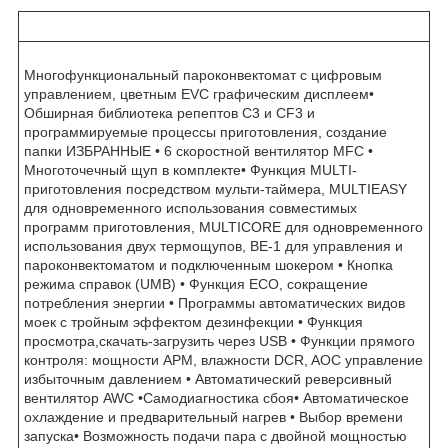
Многофункциональный пароконвектомат с цифровым
управлением, цветным EVC графическим дисплеем•
Обширная библиотека репептов C3 и CF3 и
программируемые процессы приготовления, создание
папки ИЗБРАННЫЕ • 6 скоростной вентилятор MFC •
Многоточечный щуп в комплекте• Функция MULTI-
приготовления посредством мульти-таймера, MULTIEASY
для одновременного использования совместимых
программ приготовления, MULTICORE для одновременного
использования двух термощупов, BE-1 для управления и
пароконвектоматом и подключенным шокером • Кнопка
режима справок (UMB) • Функция ECO, сокращение
потребления энергии • Программы автоматических видов
моек с тройным эффектом дезинфекции • Функция
просмотра,скачать-загрузить через USB • Функции прямого
контроля: мощности APM, влажности DCR, AOC управление
избыточным давлением • Автоматический реверсивный
вентилятор AWC •Самодиагностика сбоя• Автоматическое
охлаждение и предварительный нагрев • Выбор времени
запуска• Возможность подачи пара с двойной мощностью